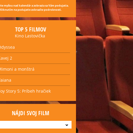
ite myšou nad kalendár a zobrazia sa Vám podujatia.
Kliknutím na podujatie zobrazíte podrobnosti.
TOP 5 FILMOV
Kino Lastovička
Odyssea
Kavej 2
Mimoni a monštrá
Vaiana
Toy Story 5: Príbeh hračiek
NÁJDI SVOJ FILM