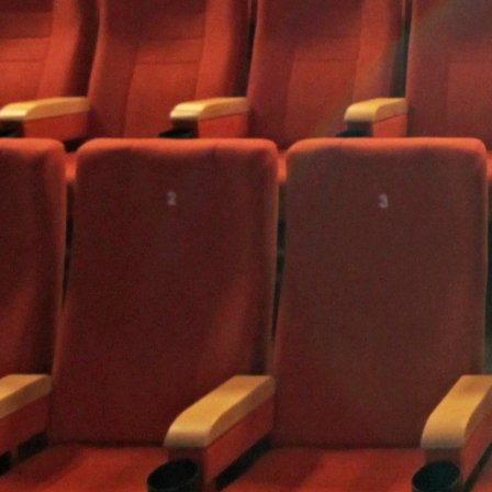
prostredia, kde každ
bolí, vtiahne divákov
skutočného sveta M
jedného z najvýrazne
fenoménov súčasnost
tvrdej prípravy cez 
napätie pred zápas
adrenalín v klietke a
autentickú atmosfér
vypredaných arén.
Predovšetkým je to v
príbeh plný emócií, 
nemožno zamknúť d
šatníkovej skrinky, pr
ktoré bolia viac, než
povedať nahlas, a
odhodlania, ktoré čl
núti nevzdať sa. Zau
z nakrúcania • Bojov
vstupuje do kín 40 r
premiére legendárn
filmu Päste v tme, pr
oboch filmoch si zah
Eliška Balzerová. • Pa
Rímský, ktorý v česk
prepožičal hlas Rock
Balboamu, vniesol d
Bojovníka osobitý dr
autority. Keď na pľac
prehovoril, všetci stíc
Milan Ondrík a Ján J
absolvovali rok inten