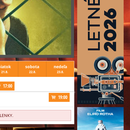
Na konci Oak Stree
Na konci Oak Stree
piatok
sobota
nedeľa
21.8.
22.8.
23.8.
Akcia, Dobrodružný, Tril
17:00
19:00
viac
OLENKY.