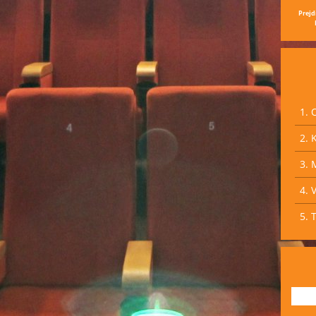
á chyba
 do
Prejd
MA,
jších
i – od
pulzujúce
om a
ž po
u
šak
1. 
ktoré
o
ehier,
2. 
 sa dá
oveka
3. 
jímavosti
ník
4. 
okov po
eho
ičom v
5. 
rala
vel
om znení
y
o
uh
i
hli. •
---
ackuliak
zívnej