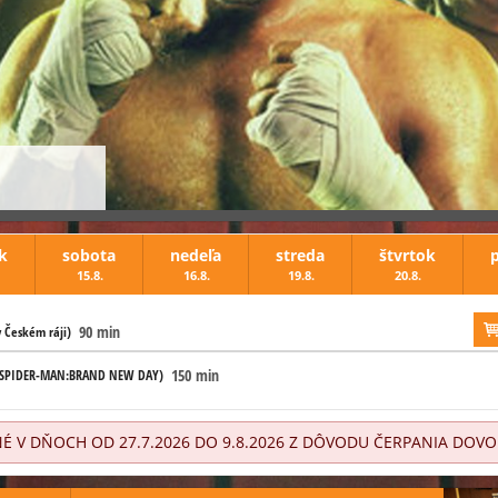
k
sobota
nedeľa
streda
štvrtok
15.8.
16.8.
19.8.
20.8.
 skúsiť to
90 min
 Českém ráji)
150 min
SPIDER-MAN:BRAND NEW DAY)
Zobraziť 
É V DŇOCH OD 27.7.2026 DO 9.8.2026 Z DÔVODU ČERPANIA DOV