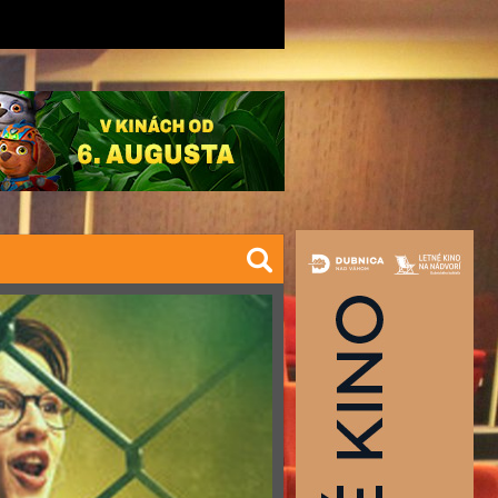
a.eu
042/445 57 64 (správa kina)