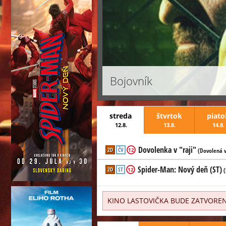
Bojovník
Bojovník
streda
štvrtok
piato
12.8.
13.8.
14.8.
Dráma, Športový
Niekedy si najväčšia odvaha vyžaduje
Dovolenka v "raji"
2D
ČV
12
(Dovolená v
znova
Spider-Man: Nový deň (ST)
2D
ST
12
(
c
KINO LASTOVIČKA BUDE ZATVOREN