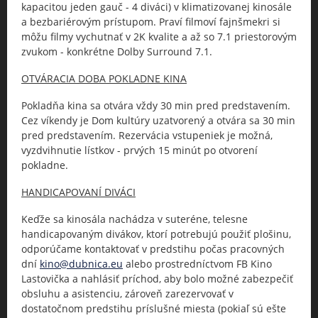
kapacitou jeden gauč - 4 diváci) v klimatizovanej kinosále
a bezbariérovým prístupom. Praví filmoví fajnšmekri si
môžu filmy vychutnať v 2K kvalite a až so 7.1 priestorovým
zvukom - konkrétne Dolby Surround 7.1.
OTVÁRACIA DOBA POKLADNE KINA
Pokladňa kina sa otvára vždy 30 min pred predstavením.
Cez víkendy je Dom kultúry uzatvorený a otvára sa 30 min
pred predstavením. Rezervácia vstupeniek je možná,
vyzdvihnutie lístkov - prvých 15 minút po otvorení
pokladne.
HANDICAPOVANÍ DIVÁCI
Keďže sa kinosála nachádza v suteréne, telesne
handicapovaným divákov, ktorí potrebujú použiť plošinu,
odporúčame kontaktovať v predstihu počas pracovných
dní
kino@dubnica.eu
alebo prostredníctvom FB Kino
Lastovička a nahlásiť príchod, aby bolo možné zabezpečiť
obsluhu a asistenciu, zároveň zarezervovať v
dostatočnom predstihu príslušné miesta (pokiaľ sú ešte