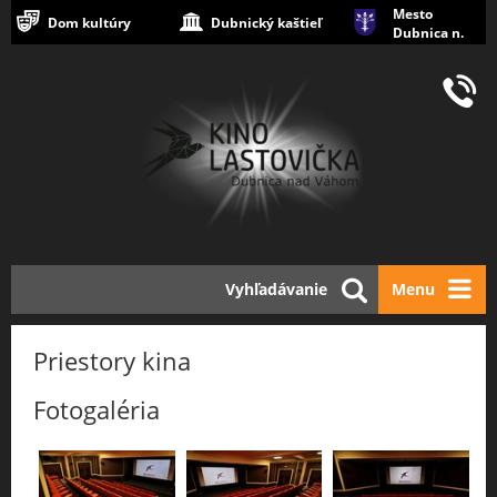
Mesto
Dom kultúry
Dubnický kaštieľ
Dubnica n.
Váhom
Vyhľadávanie
Menu
Priestory kina
Fotogaléria