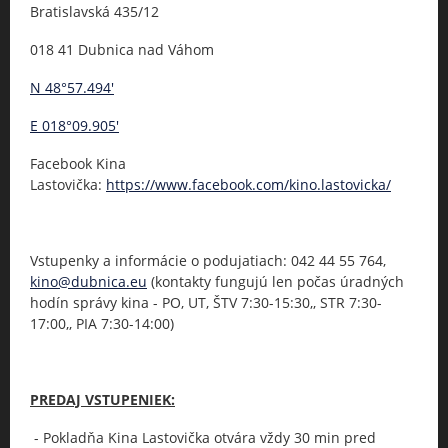
Bratislavská 435/12
018 41 Dubnica nad Váhom
N 48°57.494'
E 018°09.905'
Facebook Kina
Lastovička:
https://www.facebook.com/kino.lastovicka/
Vstupenky a informácie o podujatiach: 042 44 55 764,
kino@dubnica.eu
(kontakty fungujú len počas úradných
hodín správy kina - PO, UT, ŠTV 7:30-15:30,, STR 7:30-
17:00,, PIA 7:30-14:00)
PREDAJ VSTUPENIEK:
- Pokladňa Kina Lastovička otvára vždy 30 min pred