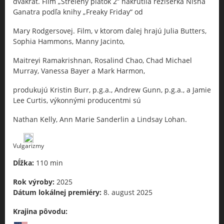
dvakrát. Film „Strelený piatok 2“ nakrútila režisérka Nisha
Ganatra podľa knihy „Freaky Friday“ od
Mary Rodgersovej. Film, v ktorom ďalej hrajú Julia Butters,
Sophia Hammons, Manny Jacinto,
Maitreyi Ramakrishnan, Rosalind Chao, Chad Michael
Murray, Vanessa Bayer a Mark Harmon,
produkujú Kristin Burr, p.g.a., Andrew Gunn, p.g.a., a Jamie
Lee Curtis, výkonnými producentmi sú
Nathan Kelly, Ann Marie Sanderlin a Lindsay Lohan.
Vulgarizmy
Dĺžka:
110 min
Rok výroby:
2025
Dátum lokálnej premiéry:
8. august 2025
Krajina pôvodu: