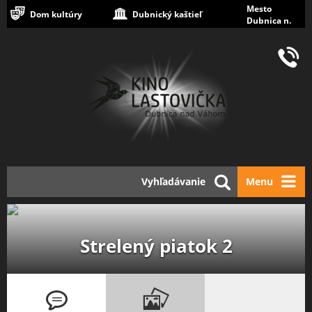
Mesto
Dom kultúry
Dubnický kaštieľ
Dubnica n.
Váhom
Vyhľadávanie
Menu
Strelený piatok 2