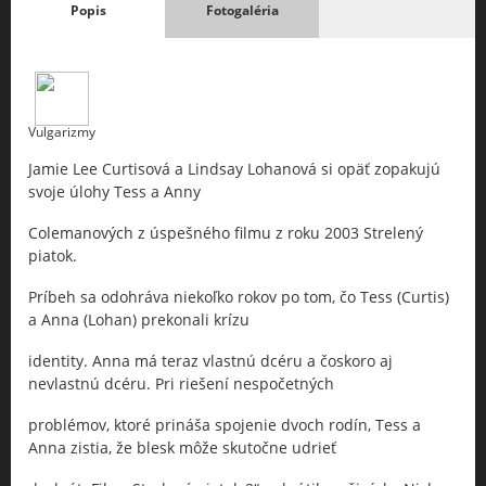
Popis
Fotogaléria
Vulgarizmy
Jamie Lee Curtisová a Lindsay Lohanová si opäť zopakujú
svoje úlohy Tess a Anny
Colemanových z úspešného filmu z roku 2003 Strelený
piatok.
Príbeh sa odohráva niekoľko rokov po tom, čo Tess (Curtis)
a Anna (Lohan) prekonali krízu
identity. Anna má teraz vlastnú dcéru a čoskoro aj
nevlastnú dcéru. Pri riešení nespočetných
problémov, ktoré prináša spojenie dvoch rodín, Tess a
Anna zistia, že blesk môže skutočne udrieť