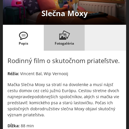
Slečna Moxy
Popis
Fotogaléria
Rodinný film o skutočnom priateľstve.
Réžia:
Vincent Bal, Wip Vernooij
Mačka Slečna Moxy sa stratí na dovolenke a musí nájsť
cestu domov cez celú južnú Európu. Cestou stretne dvoch
najnepravdepodobnejších spoločníkov, akých si mačka vie
predstaviť: komického psa a starú lastovičku. Počas ich
spoločných dobrodružstiev slečna Moxy objaví skutočný
význam priateľstva.
Dĺžka:
88 min