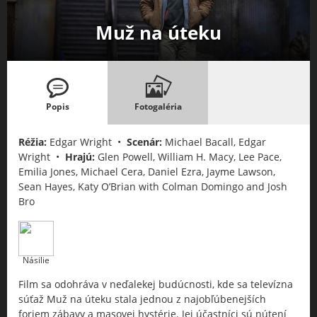
Muž na úteku
Popis
Fotogaléria
Réžia:
Edgar Wright •
Scenár:
Michael Bacall, Edgar
Wright •
Hrajú:
Glen Powell, William H. Macy, Lee Pace,
Emilia Jones, Michael Cera, Daniel Ezra, Jayme Lawson,
Sean Hayes, Katy O’Brian with Colman Domingo and Josh
Bro
Násilie
Film sa odohráva v neďalekej budúcnosti, kde sa televízna
súťaž Muž na úteku stala jednou z najobľúbenejších
foriem zábavy a masovej hystérie. Jej účastníci sú nútení