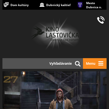
Mesto
Dom kultúry
Dubnický kaštieľ
Dubnica n.
Váhom
Vyhľadávanie
Menu