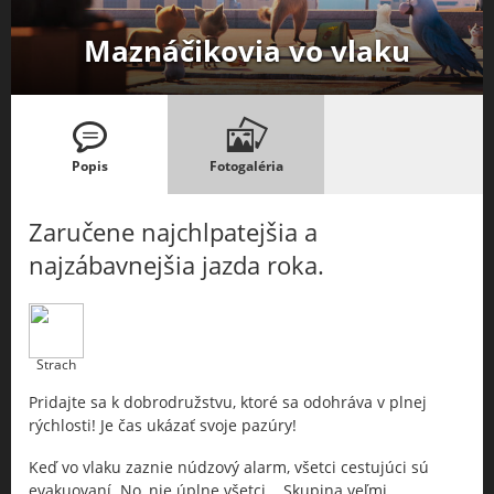
Maznáčikovia vo vlaku
Popis
Fotogaléria
Zaručene najchlpatejšia a
najzábavnejšia jazda roka.
Strach
Pridajte sa k dobrodružstvu, ktoré sa odohráva v plnej
rýchlosti! Je čas ukázať svoje pazúry!
Keď vo vlaku zaznie núdzový alarm, všetci cestujúci sú
evakuovaní. No, nie úplne všetci... Skupina veľmi