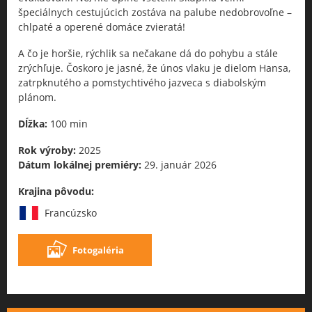
špeciálnych cestujúcich zostáva na palube nedobrovoľne –
chlpaté a operené domáce zvieratá!
A čo je horšie, rýchlik sa nečakane dá do pohybu a stále
zrýchľuje. Čoskoro je jasné, že únos vlaku je dielom Hansa,
zatrpknutého a pomstychtivého jazveca s diabolským
plánom.
Dĺžka:
100 min
Rok výroby:
2025
Dátum lokálnej premiéry:
29. január 2026
Krajina pôvodu:
Francúzsko
Fotogaléria