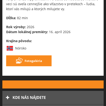
veci sú oveľa cennejšie ako víťazstvo v pretekoch – ľudia,
ktorí vás milujú a ktorých milujete vy.
Dĺžka:
82 min
Rok výroby:
2026
Dátum lokálnej premiéry:
16. apríl 2026
Krajina pôvodu:
Nórsko
Fotogaléria
KDE NÁS NÁJDETE