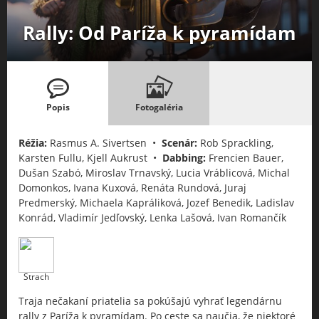
Rally: Od Paríža k pyramídam
Popis
Fotogaléria
Réžia:
Rasmus A. Sivertsen •
Scenár:
Rob Sprackling,
Karsten Fullu, Kjell Aukrust •
Dabbing:
Frencien Bauer,
Dušan Szabó, Miroslav Trnavský, Lucia Vráblicová, Michal
Domonkos, Ivana Kuxová, Renáta Rundová, Juraj
Predmerský, Michaela Kapráliková, Jozef Benedik, Ladislav
Konrád, Vladimír Jedľovský, Lenka Lašová, Ivan Romančík
Strach
Traja nečakaní priatelia sa pokúšajú vyhrať legendárnu
rally z Paríža k pyramídam. Po ceste sa naučia, že niektoré