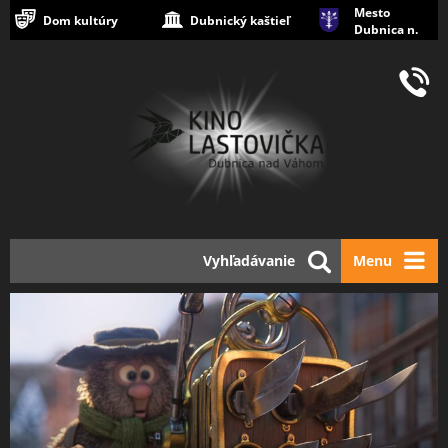
Mesto
Dom kultúry
Dubnický kaštieľ
Dubnica n.
Váhom
Vyhľadávanie
Menu