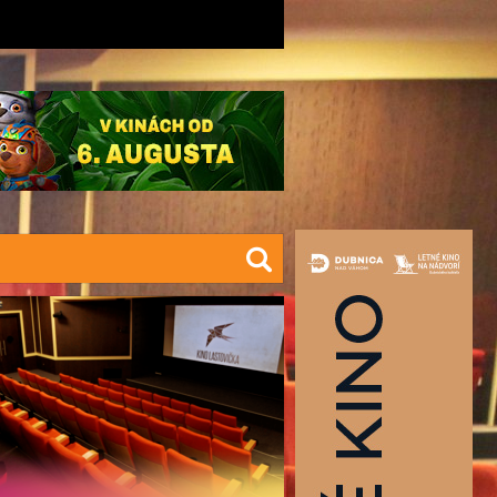
a.eu
042/445 57 64 (správa kina)