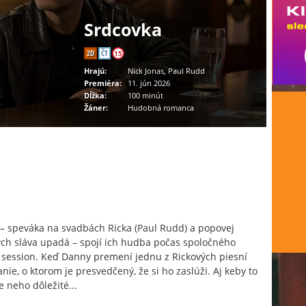
Srdcovka
2D
ČT
15
Hrajú:
Nick Jonas, Paul Rudd
Premiéra:
11. jún 2026
Dĺžka:
100 minút
Žáner:
Hudobná romanca
– speváka na svadbách Ricka (Paul Rudd) a popovej
ých sláva upadá – spojí ich hudba počas spoločného
 session. Keď Danny premení jednu z Rickových piesní
nie, o ktorom je presvedčený, že si ho zaslúži. Aj keby to
e neho dôležité...