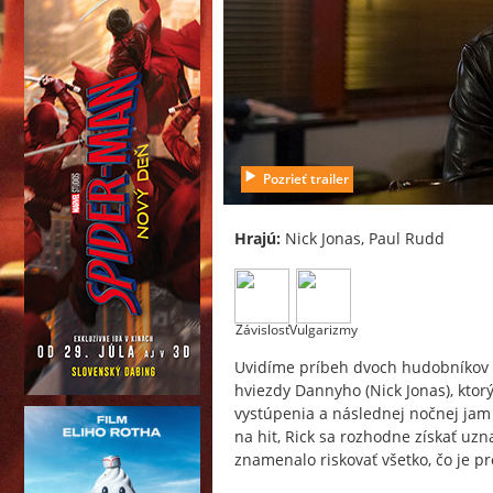
Pozrieť trailer
Hrajú:
Nick Jonas, Paul Rudd
Závislosť
Vulgarizmy
Uvidíme príbeh dvoch hudobníkov 
hviezdy Dannyho (Nick Jonas), ktor
vystúpenia a následnej nočnej jam
na hit, Rick sa rozhodne získať uzna
znamenalo riskovať všetko, čo je pr