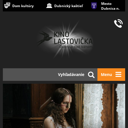
Mesto
Dom kultúry
Dubnický kaštieľ
Dubnica n.
Váhom
Vyhľadávanie
Menu