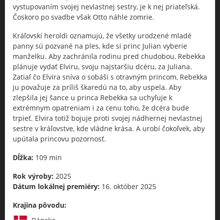
vystupovaním svojej nevlastnej sestry, je k nej priateľská.
Čoskoro po svadbe však Otto náhle zomrie.
Kráľovskí heroldi oznamujú, že všetky urodzené mladé
panny sú pozvané na ples, kde si princ Julian vyberie
manželku. Aby zachránila rodinu pred chudobou, Rebekka
plánuje vydať Elviru, svoju najstaršiu dcéru, za Juliana.
Zatiaľ čo Elvira sníva o sobáši s otravným princom, Rebekka
ju považuje za príliš škaredú na to, aby uspela. Aby
zlepšila jej šance u princa Rebekka sa uchyľuje k
extrémnym opatreniam i za cenu toho, že dcéra bude
trpieť. Elvira totiž bojuje proti svojej nádhernej nevlastnej
sestre v kráľovstve, kde vládne krása. A urobí čokoľvek, aby
upútala princovu pozornosť.
Dĺžka:
109 min
Rok výroby:
2025
Dátum lokálnej premiéry:
16. október 2025
Krajina pôvodu: