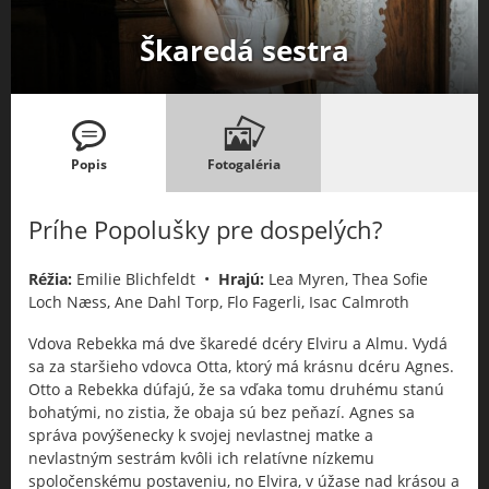
Škaredá sestra
Popis
Fotogaléria
Príhe Popolušky pre dospelých?
Réžia:
Emilie Blichfeldt •
Hrajú:
Lea Myren, Thea Sofie
Loch Næss, Ane Dahl Torp, Flo Fagerli, Isac Calmroth
Vdova Rebekka má dve škaredé dcéry Elviru a Almu. Vydá
sa za staršieho vdovca Otta, ktorý má krásnu dcéru Agnes.
Otto a Rebekka dúfajú, že sa vďaka tomu druhému stanú
bohatými, no zistia, že obaja sú bez peňazí. Agnes sa
správa povýšenecky k svojej nevlastnej matke a
nevlastným sestrám kvôli ich relatívne nízkemu
spoločenskému postaveniu, no Elvira, v úžase nad krásou a